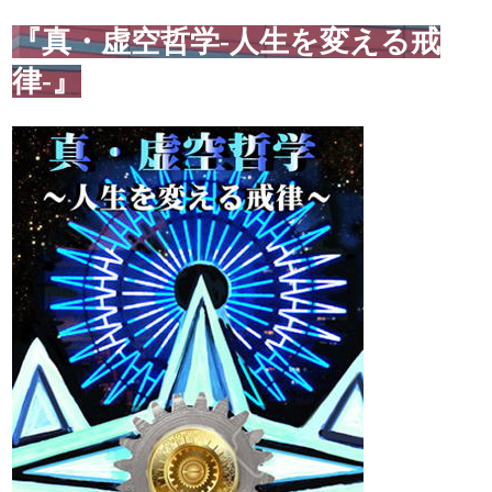
『真・虚空哲学-人生を変える戒
律-』