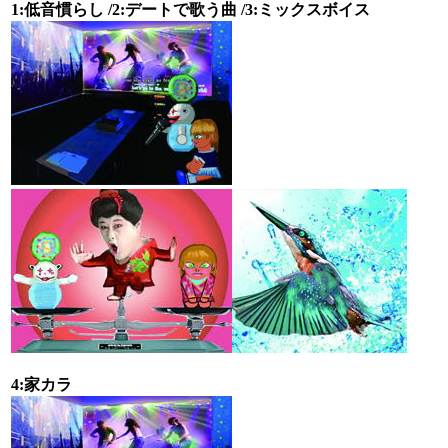
1:低音慣らし /2:デートで歌う曲 /3:ミックスボイス
4:家カラ