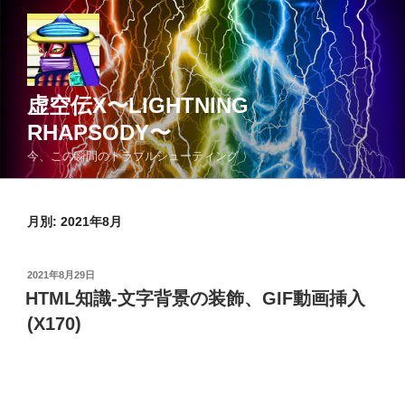
コ
ン
テ
ン
ツ
虚空伝X〜LIGHTNING
へ
RHAPSODY〜
ス
今、この瞬間のトラブルシューティング
キ
ッ
プ
月別: 2021年8月
投
2021年8月29日
稿
HTML知識-文字背景の装飾、GIF動画挿入
日:
(X170)