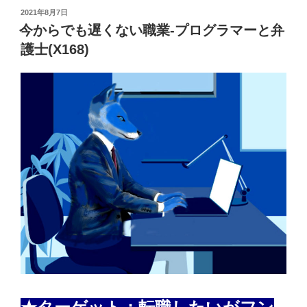
投
2021年8月7日
稿
今からでも遅くない職業-プログラマーと弁
日:
護士(X168)